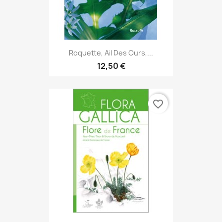
Roquette, Ail Des Ours,...
12,50 €
favorite_border