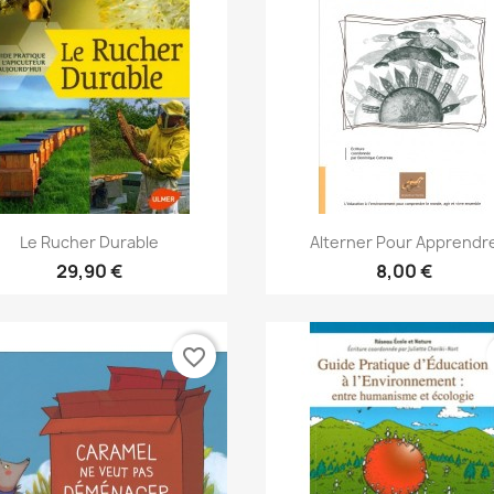
Aperçu rapide
Aperçu rapide


Le Rucher Durable
Alterner Pour Apprendr
29,90 €
8,00 €
favorite_border