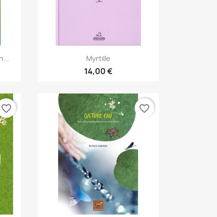
Aperçu rapide

...
Myrtille
14,00 €
favorite_border
favorite_border