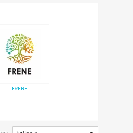
FRENE

par :
Pertinence