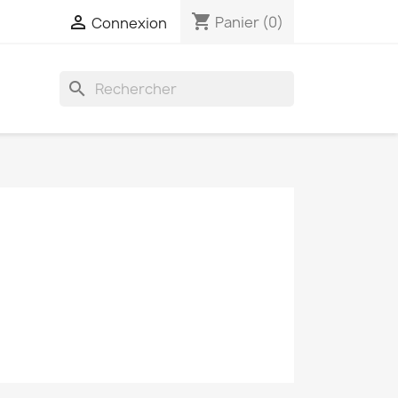
shopping_cart

Panier
(0)
Connexion
search