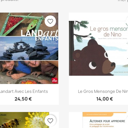
favorite_border
Aperçu rapide
Aperçu rapide


Landart Avec Les Enfants
Le Gros Mensonge De Ni
24,50 €
14,00 €
favorite_border