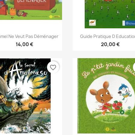
Aperçu rapide
Aperçu rapide


mel Ne Veut Pas Déménager
Guide Pratique D Education
14,00 €
20,00 €
favorite_border