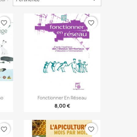
favorite_border
favorite_border
Aperçu rapide

no
Fonctionner En Réseau
8,00 €
favorite_border
favorite_border