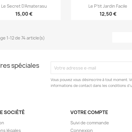
Aperçu rapide
Aperçu rapide


Le Secret D'Amaterasu
Le P'tit Jardin Facile
15,00 €
12,50 €
ge 1-12 de 74 article(s)
res spéciales
Vous pouvez vous désinscrire à tout moment. V
informations de contact dans les conditions d'ut
E SOCIÉTÉ
VOTRE COMPTE
son
Suivi de commande
ns légales
Connexion