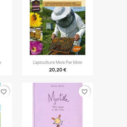
Aperçu rapide

e
L'apiculture Mois Par Mois
20,20 €
favorite_border
favorite_border