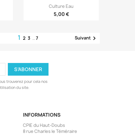
Aperçu rapide

Culture Eau
5,00 €
1

Suivant
2
3
…
7
ous trouverez pour cela nos
ilisation du site.
INFORMATIONS
CPIE du Haut-Doubs
8 rue Charles le Téméraire