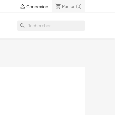
shopping_cart

Panier
(0)
Connexion
search