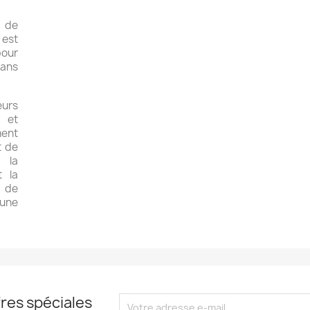
 de
 est
pour
dans
eurs
s et
ment
t de
r la
 la
 de
une
res spéciales