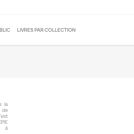
BLIC
LIVRES PAR COLLECTION
s la
 de
’est
CPIE
s à