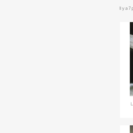
Il y a 
L