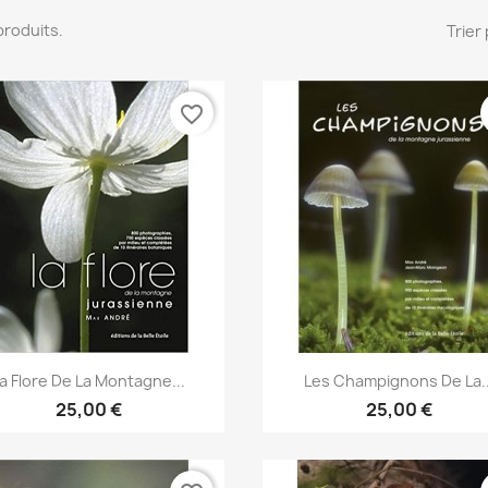
7 produits.
Trier 
favorite_border
Aperçu rapide
Aperçu rapide


a Flore De La Montagne...
Les Champignons De La..
25,00 €
25,00 €