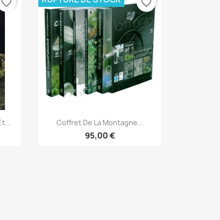
favorite_border
favorite_border
Aperçu rapide

t...
Coffret De La Montagne...
95,00 €