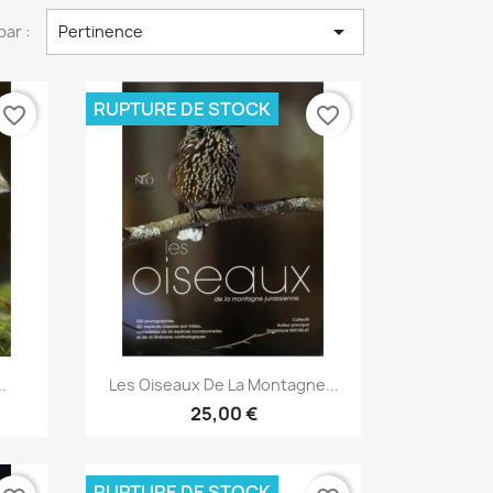

par :
Pertinence
RUPTURE DE STOCK
favorite_border
favorite_border
Aperçu rapide

.
Les Oiseaux De La Montagne...
25,00 €
RUPTURE DE STOCK