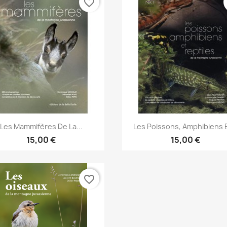
favorite_border
Aperçu rapide
Aperçu rapide


Les Mammifères De La...
Les Poissons, Amphibiens E
15,00 €
15,00 €
favorite_border