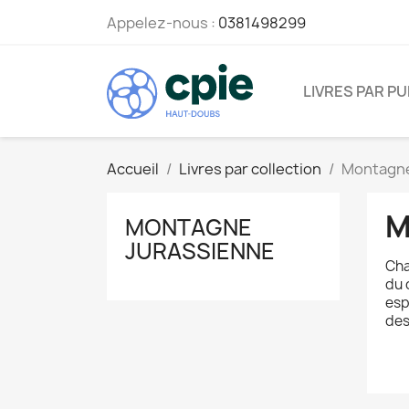
Appelez-nous :
0381498299
LIVRES PAR PU
Accueil
Livres par collection
Montagne
M
MONTAGNE
JURASSIENNE
Cha
du 
esp
des