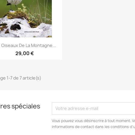
Aperçu rapide

 Oiseaux De La Montagne...
29,00 €
ge 1-7 de 7 article(s)
res spéciales
Vous pouvez vous désinscrire à tout moment. V
informations de contact dans les conditions d'ut