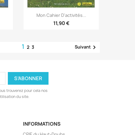
Aperçu rapide

.
Mon Cahier D'activités...
11,90 €
1

Suivant
2
3
ous trouverez pour cela nos
ilisation du site.
INFORMATIONS
CPIE du Haut-Doubs