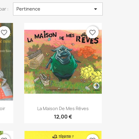

par :
Pertinence
favorite_border
favorite_border
Aperçu rapide

oir
La Maison De Mes Rêves
12,00 €