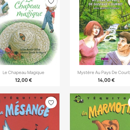
favorite_border
Aperçu rapide
Aperçu rapide


Le Chapeau Magique
Mystère Au Pays De Cour
12,00 €
14,00 €
favorite_border