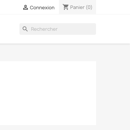
shopping_cart

Panier
(0)
Connexion
search