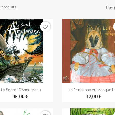
34 produits.
Trier 
favorite_border
Aperçu rapide
Aperçu rapide


Le Secret D'Amaterasu
La Princesse Au Masque N
15,00 €
12,00 €