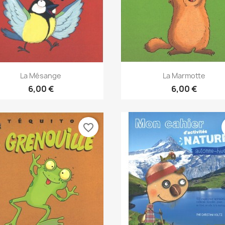
Aperçu rapide
Aperçu rapide


La Mésange
La Marmotte
6,00 €
6,00 €
favorite_border