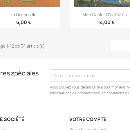
Aperçu rapide
Aperçu rapide


La Grenouille
Mon Cahier D'activités..
6,00 €
14,00 €
ge 1-12 de 34 article(s)
res spéciales
Vous pouvez vous désinscrire à tout moment. V
informations de contact dans les conditions d'ut
E SOCIÉTÉ
VOTRE COMPTE
son
Suivi de commande