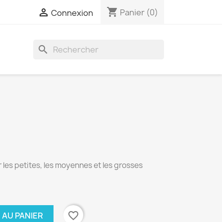
shopping_cart

Panier
(0)
Connexion
search
 les petites, les moyennes et les grosses
favorite_border
 AU PANIER