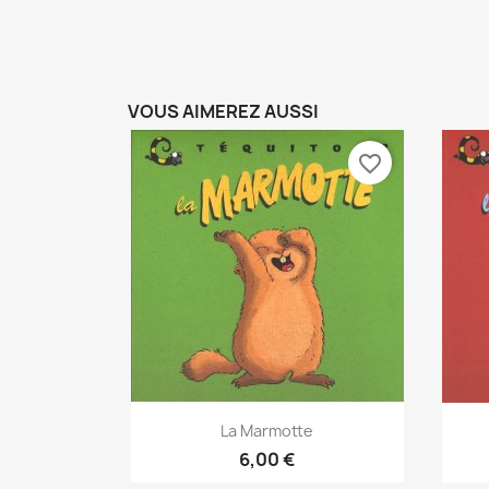
VOUS AIMEREZ AUSSI
favorite_border
Aperçu rapide

La Marmotte
6,00 €