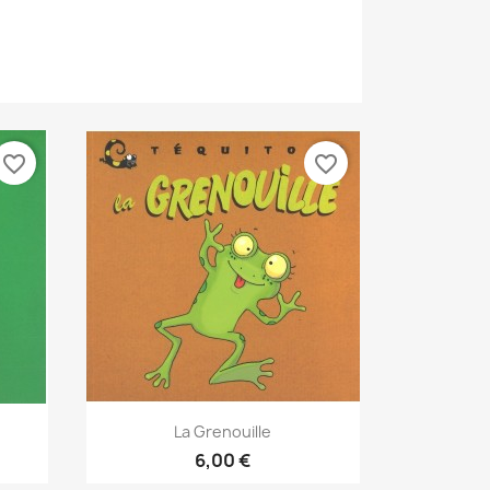
favorite_border
favorite_border
Aperçu rapide

La Grenouille
6,00 €