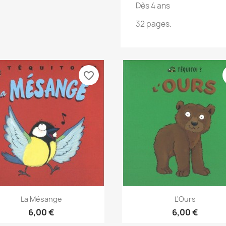
Dès 4 ans
32 pages.
favorite_border
Aperçu rapide
Aperçu rapide


La Mésange
L'Ours
6,00 €
6,00 €