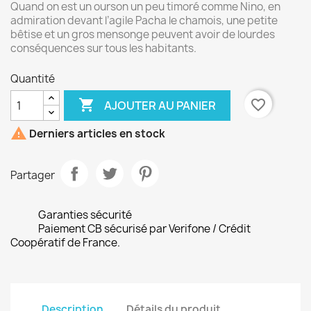
Quand on est un ourson un peu timoré comme Nino, en
admiration devant l’agile Pacha le chamois, une petite
bêtise et un gros mensonge peuvent avoir de lourdes
conséquences sur tous les habitants.
Quantité

favorite_border
AJOUTER AU PANIER

Derniers articles en stock
Partager
Garanties sécurité
Paiement CB sécurisé par Verifone / Crédit
Coopératif de France.
Description
Détails du produit