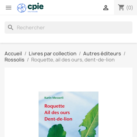
shopping_cart


(0)
search
Accueil
Livres par collection
Autres éditeurs
Rossolis
Roquette, ail des ours, dent-de-lion