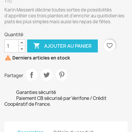
TTC
Karin Messerli décline toutes sortes de possibilités
d’apprêter ces trois plantes et d’enrichir au quotidien les
plats les plus simples mais aussi les repas de fêtes.
Quantité

favorite_border
AJOUTER AU PANIER

Derniers articles en stock
Partager
Garanties sécurité
Paiement CB sécurisé par Verifone / Crédit
Coopératif de France.