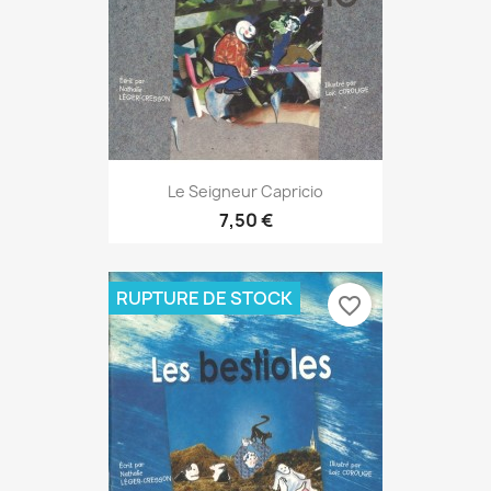
Le Seigneur Capricio
7,50 €
RUPTURE DE STOCK
favorite_border