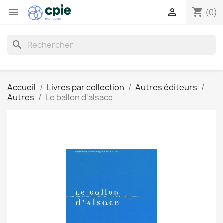
shopping_cart


(0)
search
Accueil
Livres par collection
Autres éditeurs
Autres
Le ballon d'alsace