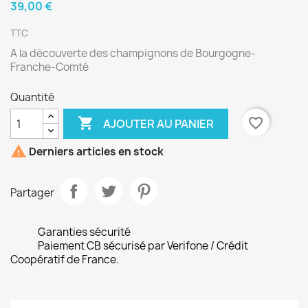
39,00 €
TTC
A la découverte des champignons de Bourgogne-
Franche-Comté
Quantité

favorite_border
AJOUTER AU PANIER

Derniers articles en stock
Partager
Garanties sécurité
Paiement CB sécurisé par Verifone / Crédit
Coopératif de France.