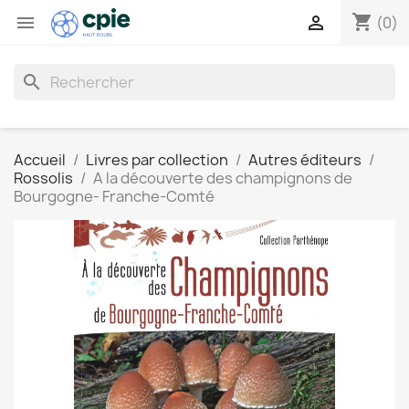
shopping_cart


(0)
search
Accueil
Livres par collection
Autres éditeurs
Rossolis
A la découverte des champignons de
Bourgogne- Franche-Comté